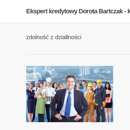
Skip
Ekspert kredytowy Dorota Bartczak -
to
main
content
zdolność z działlności