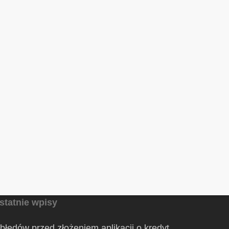
statnie wpisy
 błędów przed złożeniem aplikacji o kredyt