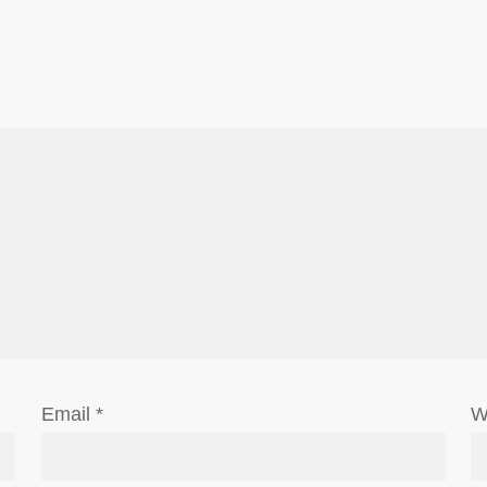
Email
*
W