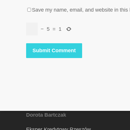
Save my name, email, and website in this 
−
5
=
1
Dorota Bartczak
Eksper Kredytowy Rzeszów