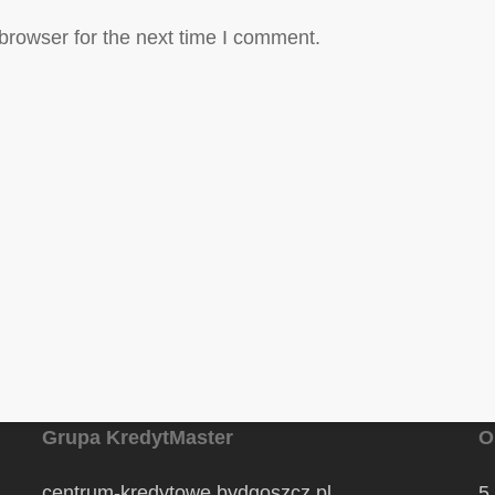
browser for the next time I comment.
Grupa KredytMaster
O
centrum-kredytowe.bydgoszcz.pl
5